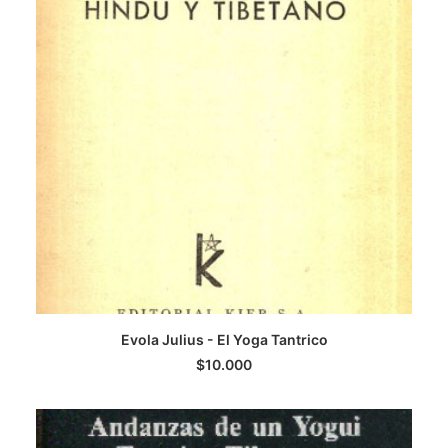
AGREGAR AL CARRITO
Evola Julius - El Yoga Tantrico
$
10.000