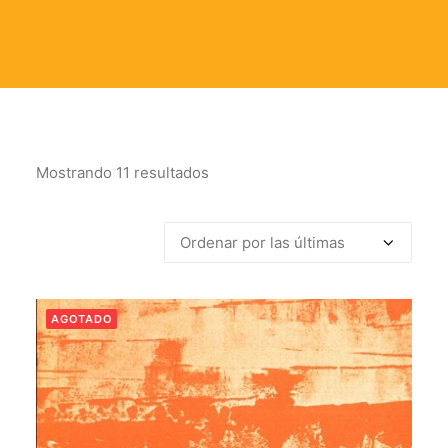
Mostrando 11 resultados
Ordenado
por
los
últimos
AGOTADO