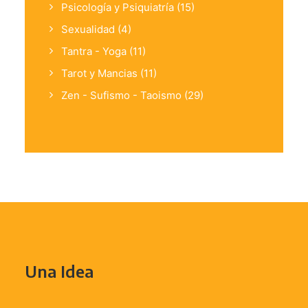
Psicología y Psiquiatría
(15)
Sexualidad
(4)
Tantra - Yoga
(11)
Tarot y Mancias
(11)
Zen - Sufismo - Taoismo
(29)
Una Idea