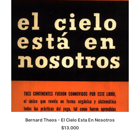
AGREGAR AL CARRITO
Bernard Theos - El Cielo Esta En Nosotros
$
13.000