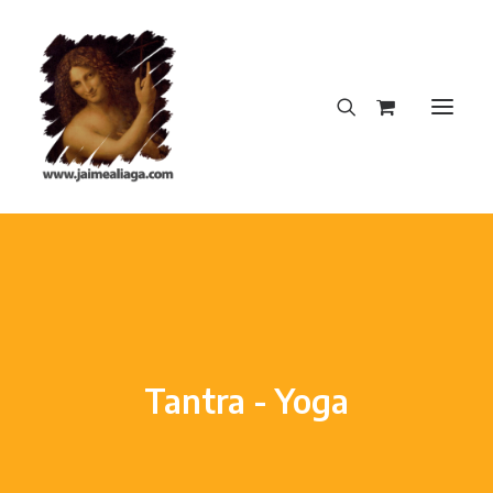
INICIO
CREACIONES DEL AUTOR
DICCIONARIO INSOPORTABLE
LA NOTA PERFECTA
Tantra - Yoga
BLOG
CONTACTO