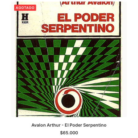
AGOTADO
LEER MÁS
Avalon Arthur - El Poder Serpentino
$
65.000