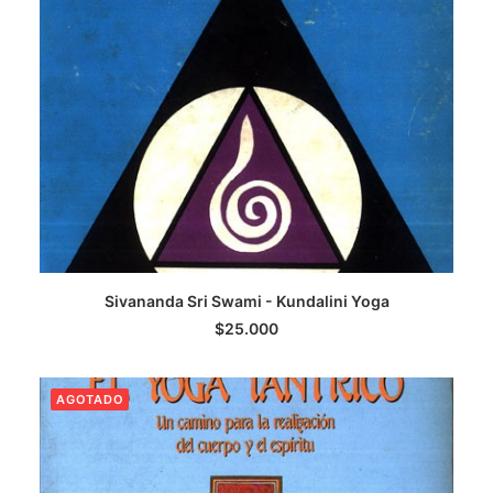
LEER MÁS
Sivananda Sri Swami - Kundalini Yoga
$
25.000
AGOTADO