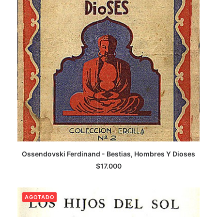
AGREGAR AL CARRITO
Ossendovski Ferdinand - Bestias, Hombres Y Dioses
$
17.000
AGOTADO