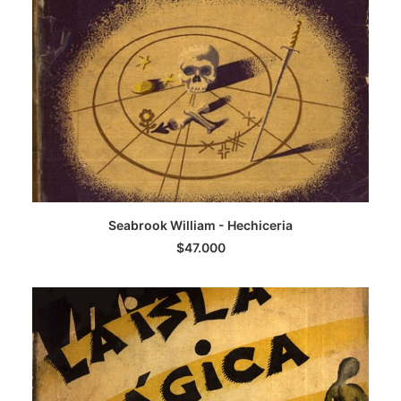
AGREGAR AL CARRITO
Seabrook William - Hechiceria
$
47.000