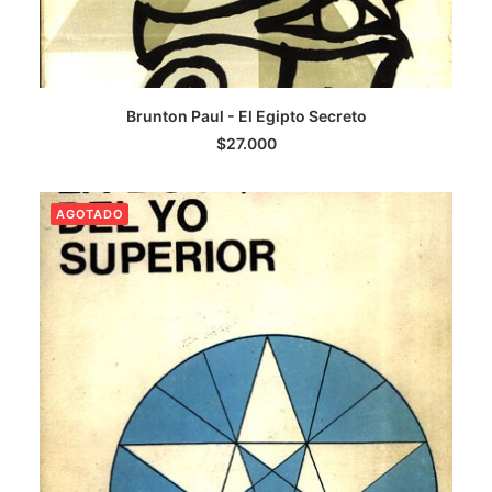
LEER MÁS
Brunton Paul - El Egipto Secreto
$
27.000
AGOTADO