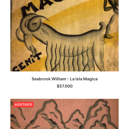
AGREGAR AL CARRITO
Seabrook William - La Isla Magica
$
57.000
AGOTADO