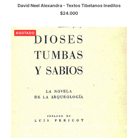
LEER MÁS
David Neel Alexandra - Textos Tibetanos Ineditos
$
24.000
AGOTADO