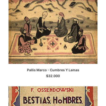
LEER MÁS
Pallis Marco - Cumbres Y Lamas
$
32.000