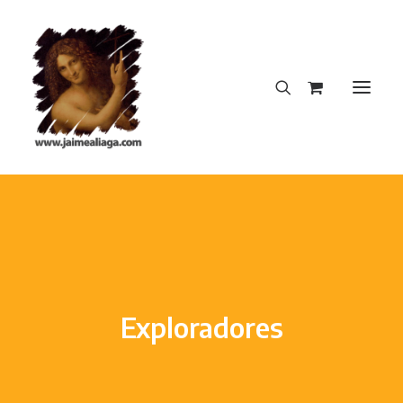
INICIO
CREACIONES DEL AUTOR
DICCIONARIO INSOPORTABLE
LA NOTA PERFECTA
Exploradores
BLOG
CONTACTO