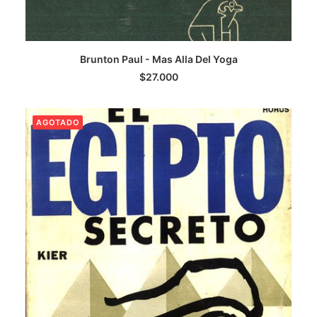
LEER MÁS
Brunton Paul - Mas Alla Del Yoga
$
27.000
AGOTADO