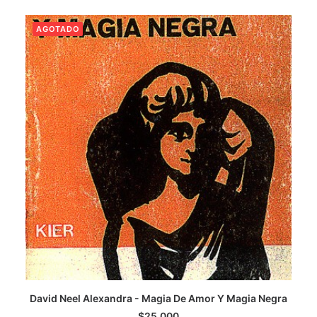
AGOTADO
LEER MÁS
David Neel Alexandra - Magia De Amor Y Magia Negra
$
25.000