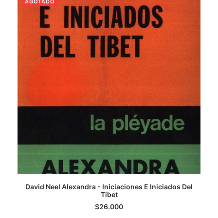
AGOTADO
LEER MÁS
David Neel Alexandra - Iniciaciones E Iniciados Del
Tibet
$
26.000