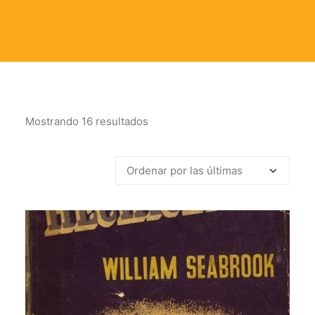
Mostrando 16 resultados
Ordenado
por
los
últimos