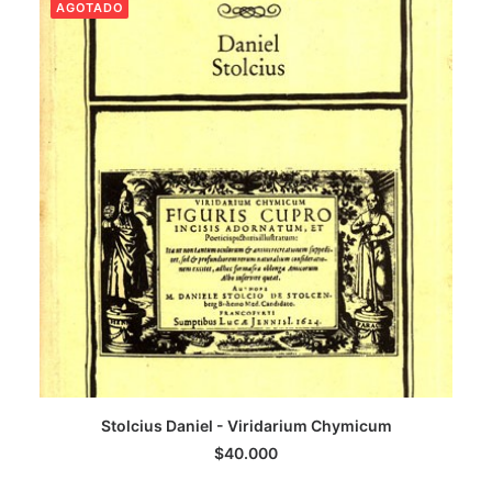
AGOTADO
LEER MÁS
Stolcius Daniel - Viridarium Chymicum
$
40.000