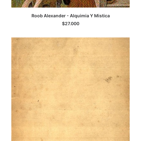
LEER MÁS
Roob Alexander - Alquimia Y Mistica
$
27.000