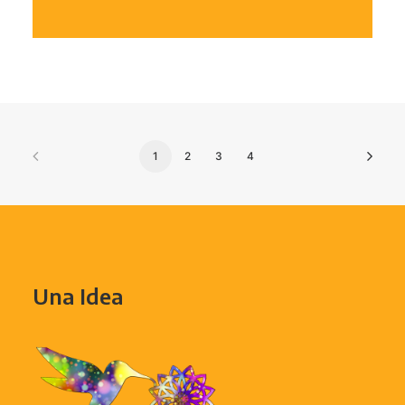
1
2
3
4
Una Idea