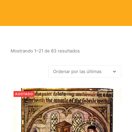
Mostrando 1–21 de 83 resultados
Ordenado
por
los
últimos
AGOTADO