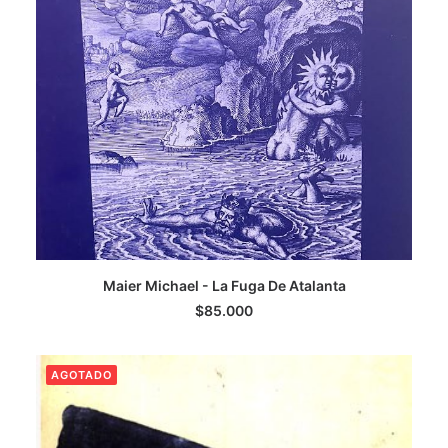
LEER MÁS
Maier Michael - La Fuga De Atalanta
$
85.000
AGOTADO