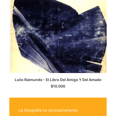
LEER MÁS
Lulio Raimundo - El Libro Del Amigo Y Del Amado
$
10.000
La fotografía no necesariamente