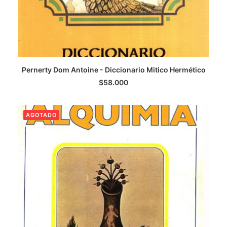
LEER MÁS
Pernerty Dom Antoine - Diccionario Mitico Hermético
$
58.000
AGOTADO