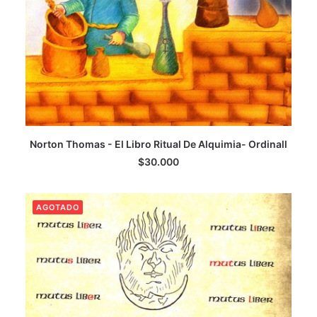
LEER MÁS
Norton Thomas - El Libro Ritual De Alquimia- Ordinall
$
30.000
AGOTADO