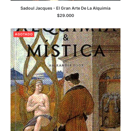
LEER MÁS
Sadoul Jacques - El Gran Arte De La Alquimia
$
29.000
AGOTADO