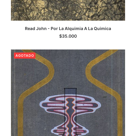
LEER MÁS
Read John - Por La Alquimia A La Quimica
$
35.000
AGOTADO