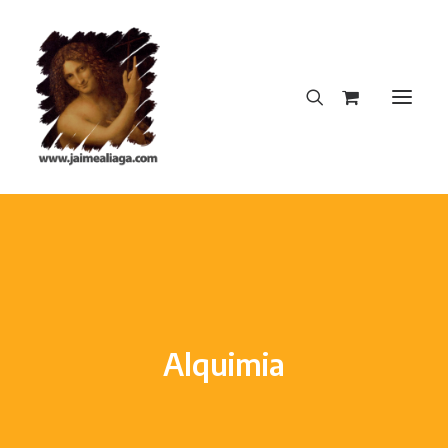
INICIO
CREACIONES DEL AUTOR
DICCIONARIO INSOPORTABLE
LA NOTA PERFECTA
Alquimia
BLOG
CONTACTO