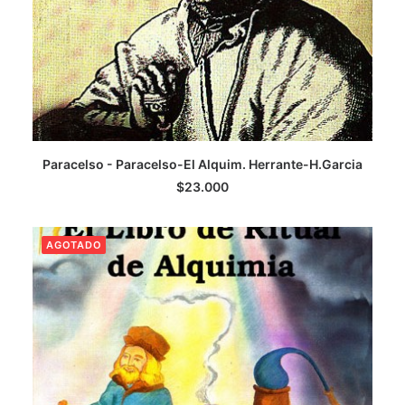
LEER MÁS
Paracelso - Paracelso-El Alquim. Herrante-H.Garcia
$
23.000
AGOTADO