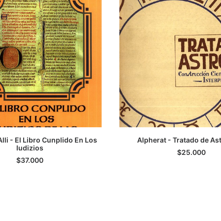
AGREGAR AL CARRITO
AGREGAR AL CARRIT
lli - El Libro Cunplido En Los
Alpherat - Tratado de As
Iudizios
$
25.000
$
37.000