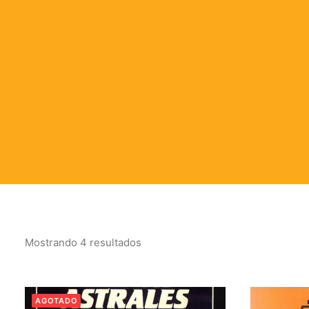
Mostrando 4 resultados
Ordenado
por
los
últimos
AGOTADO