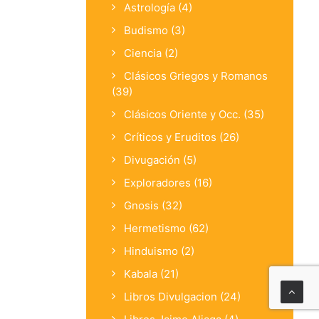
Astrología
(4)
Budismo
(3)
Ciencia
(2)
Clásicos Griegos y Romanos
(39)
Clásicos Oriente y Occ.
(35)
Críticos y Eruditos
(26)
Divugación
(5)
Exploradores
(16)
Gnosis
(32)
Hermetismo
(62)
Hinduismo
(2)
Kabala
(21)
Libros Divulgacion
(24)