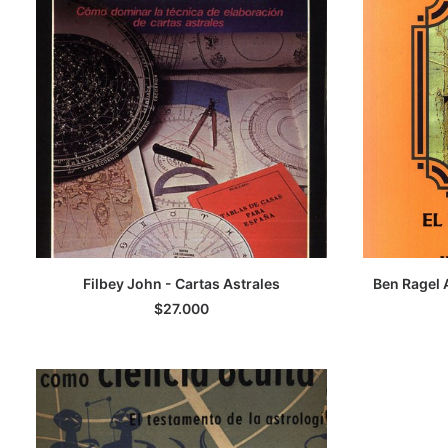
LEER MÁS
Filbey John - Cartas Astrales
Ben Ragel A
$
27.000