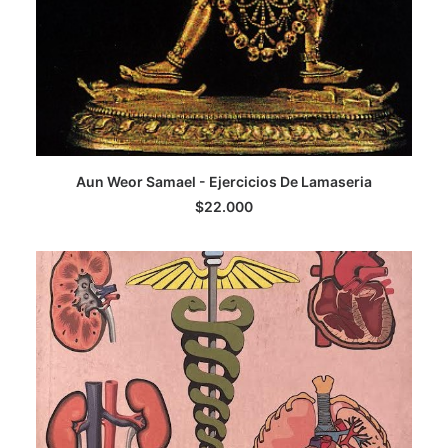
AGREGAR AL CARRITO
Aun Weor Samael - Ejercicios De Lamaseria
$
22.000