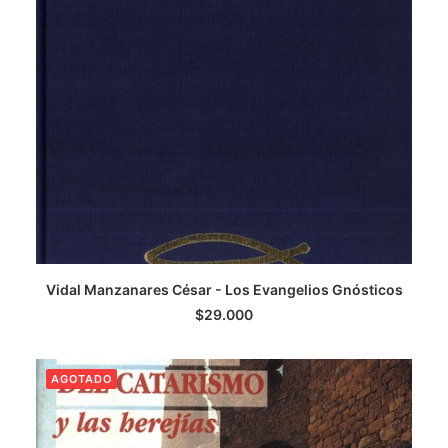
LEER MÁS
Vidal Manzanares César - Los Evangelios Gnósticos
$
29.000
AGOTADO