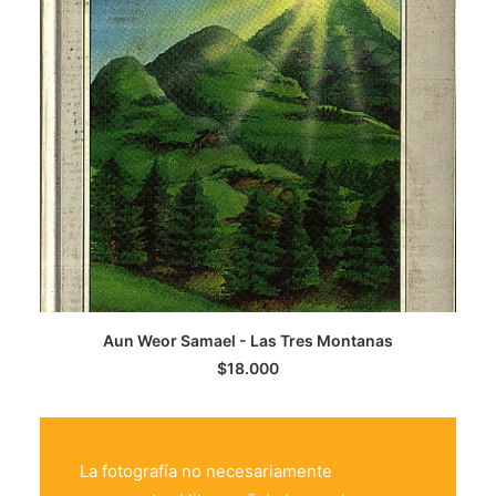
AGREGAR AL CARRITO
Aun Weor Samael - Las Tres Montanas
$
18.000
La fotografía no necesariamente