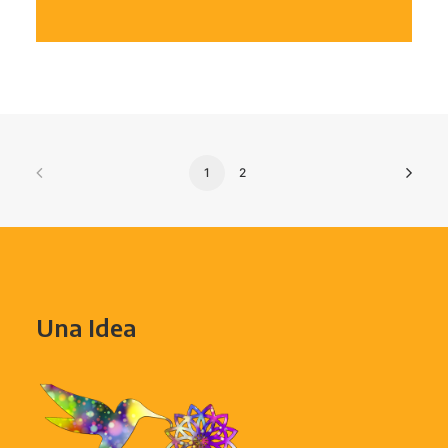
1
2
Una Idea