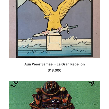
AGREGAR AL CARRITO
Aun Weor Samael - La Gran Rebelion
$
18.000