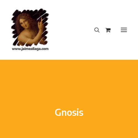
INICIO
CREACIONES DEL AUTOR
DICCIONARIO INSOPORTABLE
LA NOTA PERFECTA
Gnosis
BLOG
CONTACTO