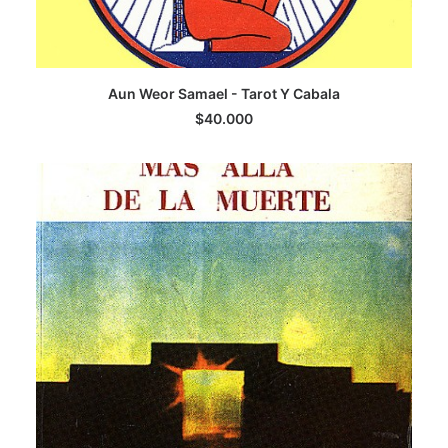
LEER MÁS
Aun Weor Samael - Tarot Y Cabala
$
40.000