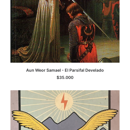
AGREGAR AL CARRITO
Aun Weor Samael - El Parsifal Develado
$
35.000