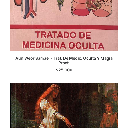
AGREGAR AL CARRITO
Aun Weor Samael - Trat. De Medic. Oculta Y Magia
Pract.
$
25.000