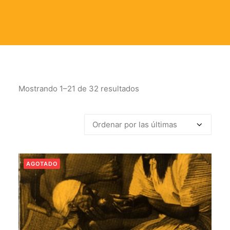
Mostrando 1–21 de 32 resultados
Ordenado
por
los
últimos
AGOTADO