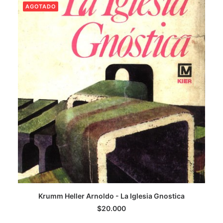
AGOTADO
LEER MÁS
Krumm Heller Arnoldo - La Iglesia Gnostica
$
20.000