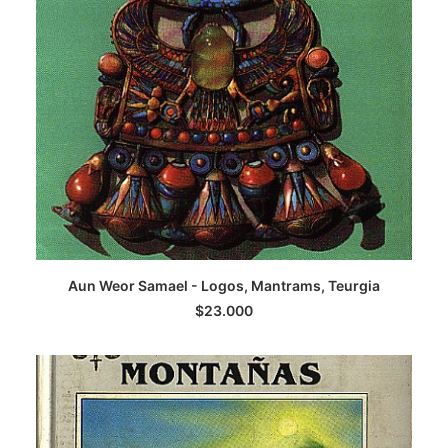
AGREGAR AL CARRITO
Aun Weor Samael - Logos, Mantrams, Teurgia
$
23.000