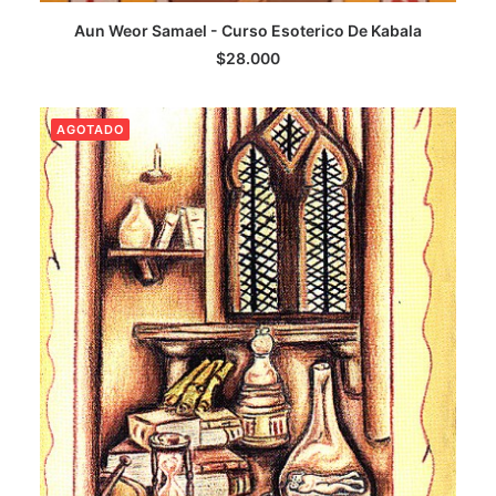
AGREGAR AL CARRITO
Aun Weor Samael - Curso Esoterico De Kabala
$
28.000
AGOTADO