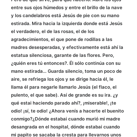
entre sus ojos húmedos y entre el brillo de la nave
y los candelabros está Jesús de pie con su mano
estirada. Mira hacia la izquierda donde está Jesús
el verdadero, el de las rosas, el de los
agradecimientos, el que pone de rodillas a las
madres desesperadas, y efectivamente está ahí la
estatua silenciosa, garante de las flores. Pero,
¿quién eres tú entonces?. Él sólo continúa con su
mano estirada… Guarda silencio, toma un poco de
aire, se refriega los ojos y se dirige hacia él, le
llama él para negarle llamarlo Jesús (el flaco, el
pulento, el que sabe). Así de grande es su ira. ¿y
qué estai haciendo parado ahí?, ¡miserable!, ¡te
odio! ¡sí, te odio! ¿Ahora venís a hacerte el buenito
conmigo?¿Dónde estabai cuando murió mi madre
desangrada en el hospital, dónde estabai cuando
mi papito se sacaba la cresta para llevarnos unos