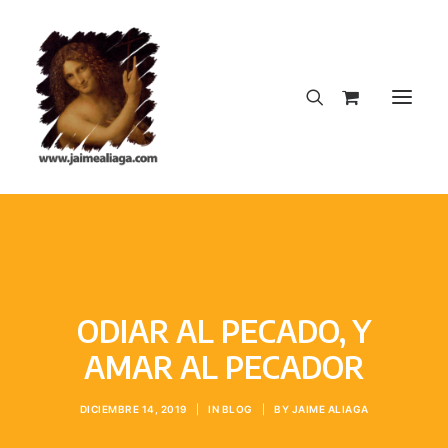
INICIO
CREACIONES DEL AUTOR
DICCIONARIO INSOPORTABLE
ODIAR AL PECADO, Y
LA NOTA PERFECTA
AMAR AL PECADOR
BLOG
DICIEMBRE 14, 2019
|
IN
BLOG
|
BY
JAIME ALIAGA
CONTACTO