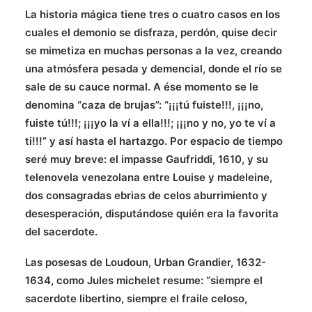
La historia mágica tiene tres o cuatro casos en los
cuales el demonio se disfraza, perdón, quise decir
se mimetiza en muchas personas a la vez, creando
una atmósfera pesada y demencial, donde el río se
sale de su cauce normal. A ése momento se le
denomina “caza de brujas”: “¡¡¡tú fuiste!!!, ¡¡¡no,
fuiste tú!!!; ¡¡¡yo la ví a ella!!!; ¡¡¡no y no, yo te ví a
ti!!!” y así hasta el hartazgo. Por espacio de tiempo
seré muy breve: el impasse Gaufriddi, 1610, y su
telenovela venezolana entre Louise y madeleine,
dos consagradas ebrias de celos aburrimiento y
desesperación, disputándose quién era la favorita
del sacerdote.
Las posesas de Loudoun, Urban Grandier, 1632-
1634, como Jules michelet resume: “siempre el
sacerdote libertino, siempre el fraile celoso,