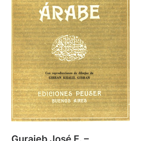
Guraieb José E. –