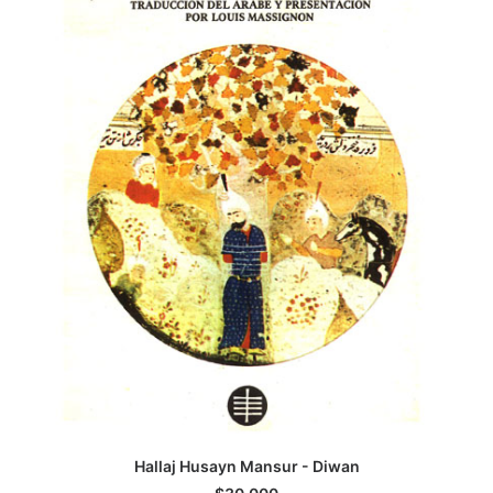
AGREGAR AL CARRITO
Hallaj Husayn Mansur - Diwan