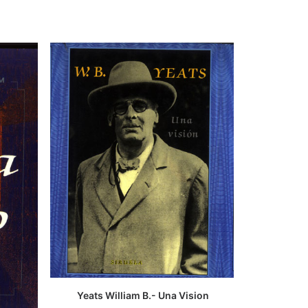
Alleau Rene
LEER MÁS
Yeats William B.- Una Vision