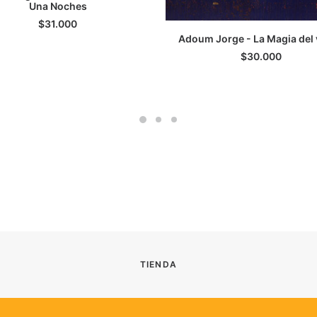
Una Noches
$
31.000
AGREGAR AL CARRITO
Adoum Jorge - La Magia del
$
30.000
TIENDA